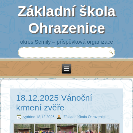
Základní škola
Ohrazenice
okres Semily – příspěvková organizace
18.12.2025 Vánoční
krmení zvěře
vydáno
18.12.2025
|
Základní škola Ohrazenice