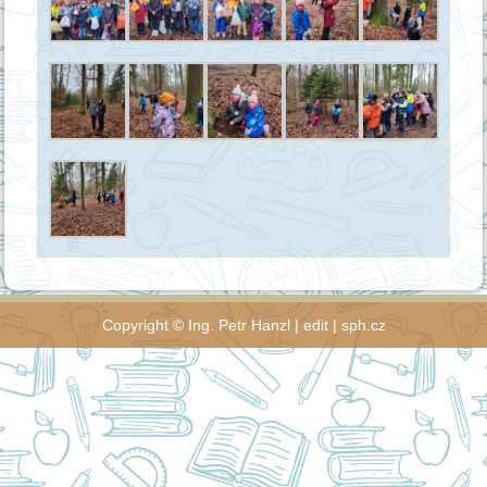
Copyright ©
Ing. Petr Hanzl
|
edit
|
sph.cz